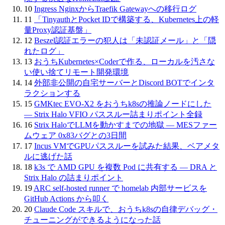
10
Ingress NginxからTraefik Gatewayへの移行ログ
11
「TinyauthとPocket IDで構築する、Kubernetes上の軽
量Proxy認証基盤」
12
Beszel認証エラーの犯人は「未認証メール」と「隠
れたログ」
13
おうちKubernetes×Coderで作る、ローカルを汚さな
い使い捨てリモート開発環境
14
外部非公開の自宅サーバーとDiscord BOTでインタ
ラクションする
15
GMKtec EVO-X2 をおうちk8sの推論ノードにした
— Strix Halo VFIO パススルー詰まりポイント全録
16
Strix HaloでLLMを動かすまでの地獄 — MESファー
ムウェア 0x83バグとの3日間
17
Incus VMでGPUパススルーを試みた結果、ベアメタ
ルに逃げた話
18
k3s で AMD GPU を複数 Pod に共有する — DRA と
Strix Halo の詰まりポイント
19
ARC self-hosted runner で homelab 内部サービスを
GitHub Actions から叩く
20
Claude Code スキルで、おうちk8sの自律デバッグ・
チューニングができるようになった話