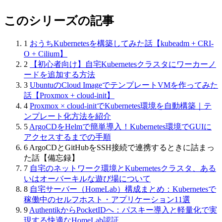
このシリーズの記事
1
おうちKubernetesを構築してみた話【kubeadm + CRI-
O + Cilium】
2
【初心者向け】自宅Kubernetesクラスタにワーカーノ
ードを追加する方法
3
UbuntuのCloud ImageでテンプレートVMを作ってみた
話【Proxmox + cloud-init】
4
Proxmox × cloud-initでKubernetes環境を自動構築｜テ
ンプレート化方法を紹介
5
ArgoCDをHelmで簡単導入！Kubernetes環境でGUIに
アクセスするまでの手順
6
ArgoCDとGitHubをSSH接続で連携するときに詰まっ
た話【備忘録】
7
自宅のネットワーク環境とKubernetesクラスタ、ある
いはオーバーキルな遊び場について
8
自宅サーバー（HomeLab）構成まとめ：Kubernetesで
稼働中のセルフホスト・アプリケーション11選
9
AuthentikからPocketIDへ：パスキー導入と軽量化で実
現する快適なHomeLab認証