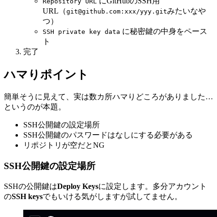
にGitHubのSSH用
Repository URL
URL（
みたいなや
git@github.com
:xxx/yyy.git
つ）
に秘密鍵の中身をペース
SSH private key data
ト
完了
ハマりポイント
簡単そうに見えて、実は数カ所ハマりどころがありました…
というのが本題。
SSH公開鍵の設定場所
SSH公開鍵のパスワードはなしにする必要がある
リポジトリが空だとNG
SSH公開鍵の設定場所
SSHの公開鍵は
Deploy Keys
に設定します。多分アカウント
の
SSH keys
でもいける気がしますが試してません。