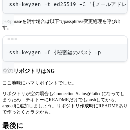
ssh-keygen
-t
ed25519
-C
"{メールアドレス
passphraseを消す場合は以下でpassphrase変更処理を呼び出
す。
Terminal window
ssh-keygen
-f
{秘密鍵のパス}
-p
空のリポジトリはNG
ここ地味にハマりポイントでした。
リポジトリが空の場合もConnection Statusがfailedになってし
まうため、テキトーにREADMEだけでもpushしてから、
argocdに追加しましょう。リポジトリ作成時にREADMEあり
で作っとくとラクかも。
最後に