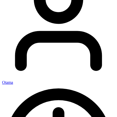
Otama