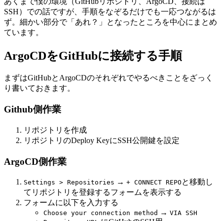
あくまで僕の環境（GitHubリポジトリ、ArgoCD、接続は
SSH）での話ですが、手順をなぞるだけでも一応つながるは
ず。細かい部分で「あれ？」となったところを中心にまとめ
ています。
ArgoCDをGitHubに接続する手順
まずはGitHubとArgoCDのそれぞれでやるべきことをざっく
り書いておきます。
Github側作業
リポジトリを作成
リポジトリのDeploy KeyにSSH公開鍵を設定
ArgoCD側作業
→
と移動し
Settings > Repositories
+ CONNECT REPO
てリポジトリを登録するフォームを表示する
フォームに以下を入力する
→
Choose your connection method
VIA SSH