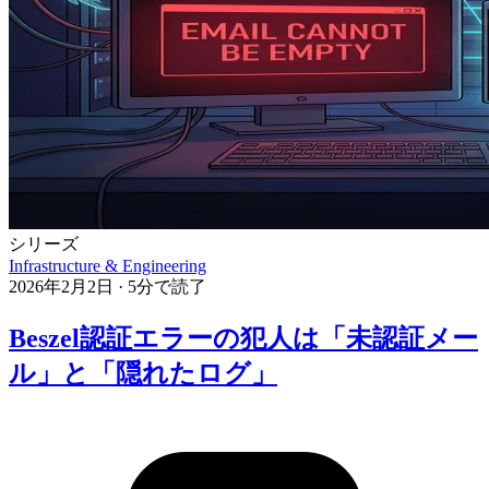
シリーズ
Infrastructure & Engineering
2026年2月2日
·
5分で読了
Beszel認証エラーの犯人は「未認証メー
ル」と「隠れたログ」