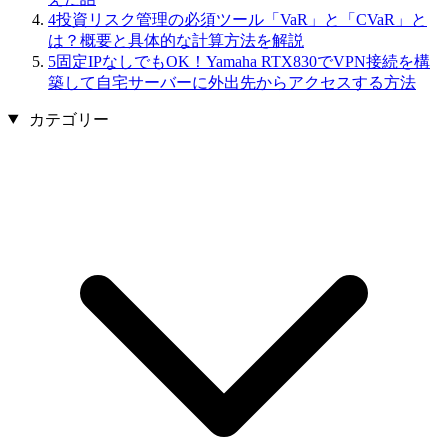
4
投資リスク管理の必須ツール「VaR」と「CVaR」と
は？概要と具体的な計算方法を解説
5
固定IPなしでもOK！Yamaha RTX830でVPN接続を構
築して自宅サーバーに外出先からアクセスする方法
カテゴリー