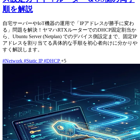
順を解説
自宅サーバーやIoT機器の運用で「IPアドレスが勝手に変わ
る」問題を解決！ヤマハRTXルーターでのDHCP固定割当か
ら、Ubuntu Server (Netplan) でのデバイス側設定まで、固定IP
アドレスを割り当てる具体的な手順を初心者向けに分かりや
すく解説します。
#Network
#Static IP
#DHCP
+5