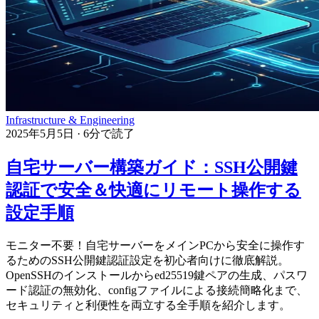
Infrastructure & Engineering
2025年5月5日
·
6分で読了
自宅サーバー構築ガイド：SSH公開鍵
認証で安全＆快適にリモート操作する
設定手順
モニター不要！自宅サーバーをメインPCから安全に操作す
るためのSSH公開鍵認証設定を初心者向けに徹底解説。
OpenSSHのインストールからed25519鍵ペアの生成、パスワ
ード認証の無効化、configファイルによる接続簡略化まで、
セキュリティと利便性を両立する全手順を紹介します。