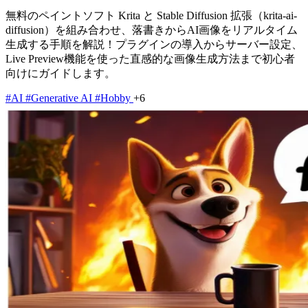
無料のペイントソフト Krita と Stable Diffusion 拡張（krita-ai-
diffusion）を組み合わせ、落書きからAI画像をリアルタイム
生成する手順を解説！プラグインの導入からサーバー設定、
Live Preview機能を使った直感的な画像生成方法まで初心者
向けにガイドします。
#AI
#Generative AI
#Hobby
+6