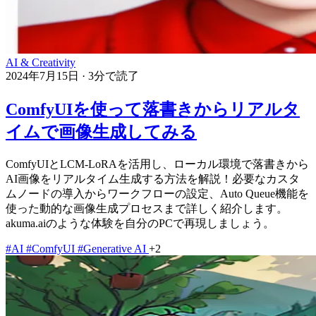
AI & Creativity
2024年7月15日
·
3分で読了
ComfyUIを使って落書きからリアルタ
イムで画像生成してみる
ComfyUIとLCM-LoRAを活用し、ローカル環境で落書きから
AI画像をリアルタイム生成する方法を解説！必要なカスタ
ムノードの導入からワークフローの設定、Auto Queue機能を
使った動的な画像生成プロセスまで詳しく紹介します。
akuma.aiのような体験を自分のPCで再現しましょう。
#AI
#ComfyUI
#Generative AI
+2