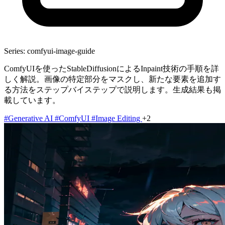
Series: comfyui-image-guide
ComfyUIを使ったStableDiffusionによるInpaint技術の手順を詳
しく解説。画像の特定部分をマスクし、新たな要素を追加す
る方法をステップバイステップで説明します。生成結果も掲
載しています。
#Generative AI
#ComfyUI
#Image Editing
+2