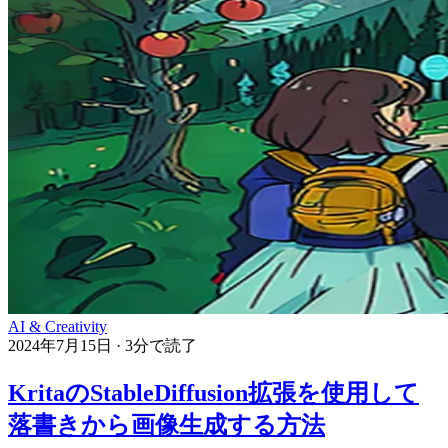
AI & Creativity
2024年7月15日
·
3分で読了
KritaのStableDiffusion拡張を使用して
落書きから画像生成する方法