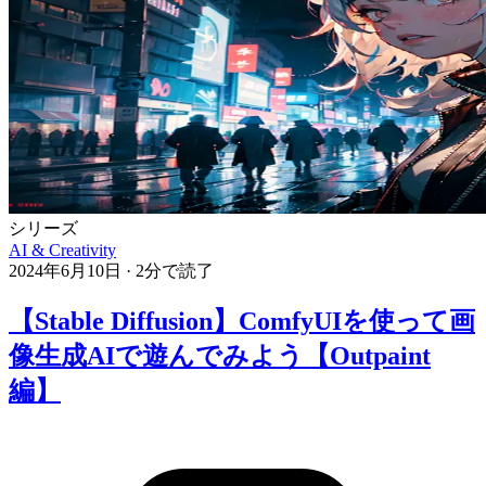
シリーズ
AI & Creativity
2024年6月10日
·
2分で読了
【Stable Diffusion】ComfyUIを使って画
像生成AIで遊んでみよう【Outpaint
編】