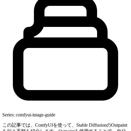
Series: comfyui-image-guide
この記事では、ComfyUIを使って、Stable DiffusionのOutpaint