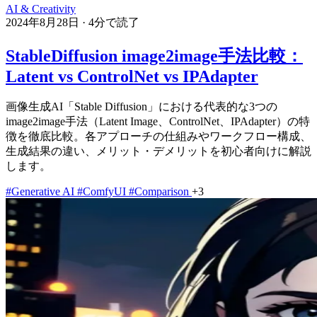
AI & Creativity
2024年8月28日
·
4分で読了
StableDiffusion image2image手法比較：
Latent vs ControlNet vs IPAdapter
画像生成AI「Stable Diffusion」における代表的な3つの
image2image手法（Latent Image、ControlNet、IPAdapter）の特
徴を徹底比較。各アプローチの仕組みやワークフロー構成、
生成結果の違い、メリット・デメリットを初心者向けに解説
します。
#Generative AI
#ComfyUI
#Comparison
+3