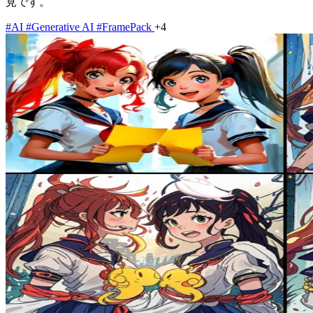
見です。
#AI
#Generative AI
#FramePack
+4