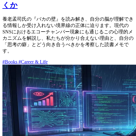
くか
養老孟司氏の『バカの壁』を読み解き、自分の脳が理解でき
る情報しか受け入れない境界線の正体に迫ります。現代の
SNSにおけるエコーチャンバー現象にも通じるこの心理的メ
カニズムを解説し、私たちが分かり合えない理由と、自分の
「思考の癖」とどう向き合うべきかを考察した読書メモで
す。
#Books
#Career & Life