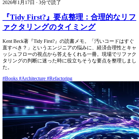
2026年1月17日
·
3分で読了
『Tidy First?』要点整理：合理的なリフ
ァクタリングのタイミング
Kent Beck著『Tidy First?』の読書メモ。「汚いコードはすぐ
直すべき？」というエンジニアの悩みに、経済合理性とキャ
ッシュフローの視点から答えをくれる一冊。現場でリファク
タリングの判断に迷った時に役立ちそうな要点を整理しまし
た。
#Books
#Architecture
#Refactoring