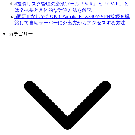
4
投資リスク管理の必須ツール「VaR」と「CVaR」と
は？概要と具体的な計算方法を解説
5
固定IPなしでもOK！Yamaha RTX830でVPN接続を構
築して自宅サーバーに外出先からアクセスする方法
カテゴリー