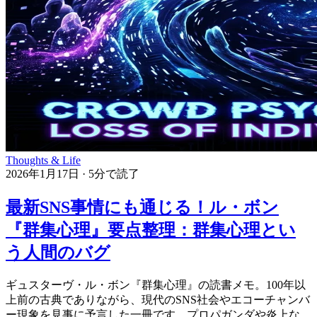
Thoughts & Life
2026年1月17日
·
5分で読了
最新SNS事情にも通じる！ル・ボン
『群集心理』要点整理：群集心理とい
う人間のバグ
ギュスターヴ・ル・ボン『群集心理』の読書メモ。100年以
上前の古典でありながら、現代のSNS社会やエコーチャンバ
ー現象を見事に予言した一冊です。プロパガンダや炎上な