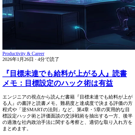
Productivity & Career
2026年1月26日
·
4分で読了
『目標未達でも給料が上がる人』読書
メモ：目標設定のハック術は有益
エンジニアの視点から読んだ書籍『目標未達でも給料が上が
る人』の書評と読書メモ。難易度と達成度で決まる評価の方
程式や「逆SMARTの法則」など、第4章・5章の実用的な目
標設定ハック術と評価面談の交渉戦術を抽出する一方、後半
の過激な社内政治手法に関する考察と、適切な取り入れ方を
まとめます。