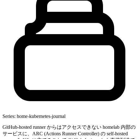
Series: home-kubernetes-journal
GitHub-hosted runner からはアクセスできない homelab 内部の
サービスに、ARC (Actions Runner Controller) の self-hosted