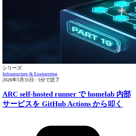
シリーズ
Infrastructure & Engineering
2026年5月31日
·
5分で読了
ARC self-hosted runner で homelab 内部
サービスを GitHub Actions から叩く