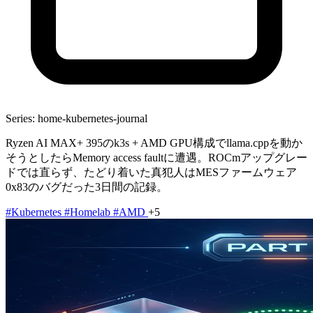
Series: home-kubernetes-journal
Ryzen AI MAX+ 395のk3s + AMD GPU構成でllama.cppを動か
そうとしたらMemory access faultに遭遇。ROCmアップグレー
ドでは直らず、たどり着いた真犯人はMESファームウェア
0x83のバグだった3日間の記録。
#Kubernetes
#Homelab
#AMD
+5