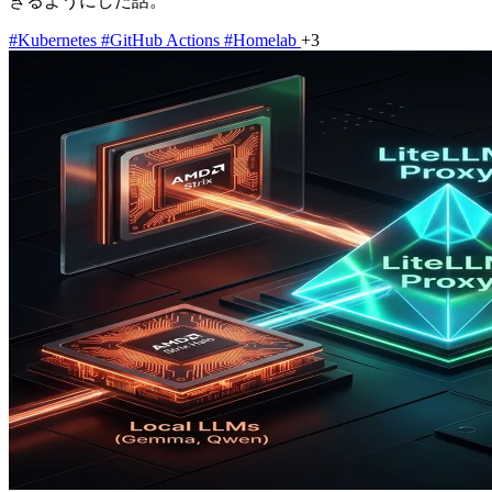
きるようにした話。
#Kubernetes
#GitHub Actions
#Homelab
+3