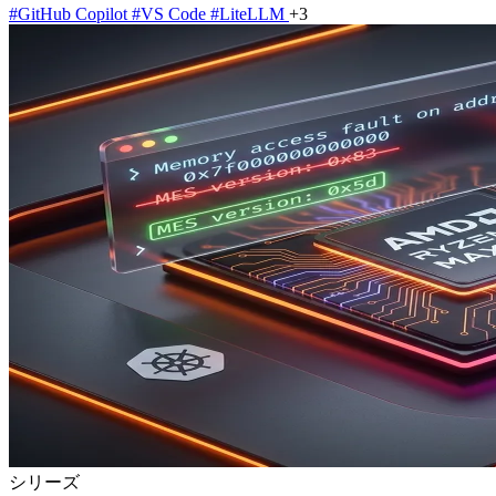
#GitHub Copilot
#VS Code
#LiteLLM
+3
シリーズ