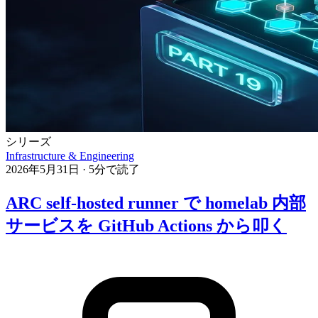
シリーズ
Infrastructure & Engineering
2026年5月31日
·
5分で読了
ARC self-hosted runner で homelab 内部
サービスを GitHub Actions から叩く