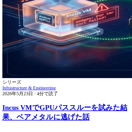
シリーズ
Infrastructure & Engineering
2026年5月23日
·
4分で読了
Incus VMでGPUパススルーを試みた結
果、ベアメタルに逃げた話