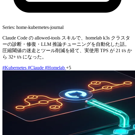
Series: home-kubernetes-journal
Claude Code の allowed-tools スキルで、homelab k3s クラスタ
ーの診断・修復・LLM 推論チューニングを自動化した話。
圧縮閾値の迷走とツール削減を経て、実使用 TPS が 21 t/s か
ら 32+ t/s になった。
#Kubernetes
#Claude
#Homelab
+5