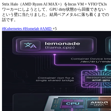
Strix Halo（AMD Ryzen AI MAX+）をIncus VM + VFIOでk3s
ワーカーにしようとして、GPU dirty状態から回復できない
という壁に当たりました。結局ベアメタルに落ち着くまでの
話です。
#Kubernetes
#Homelab
#AMD
+5