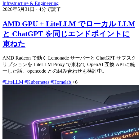
Infrastructure & Engineering
2026年5月31日
·
4分で読了
AMD GPU + LiteLLM でローカル LLM
と ChatGPT を同じエンドポイントに
束ねた
AMD Radeon で動く Lemonade サーバーと ChatGPT サブスク
リプションを LiteLLM Proxy で束ねて OpenAI 互換 API に統
一した話。opencode との組み合わせも検討中。
#LiteLLM
#Kubernetes
#Homelab
+6