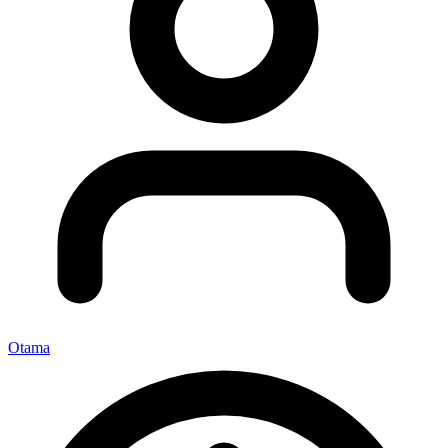
Otama