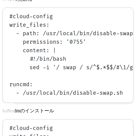
#cloud-config
write_files
:
- 
path
: 
/usr/local/bin/disable-swap
permissions
: 
'0755'
content
: 
|
#!/bin/bash
sed -i '/ swap / s/^$.*$$/#\1/g
runcmd
:
- 
/usr/local/bin/disable-swap.sh
kubeadmのインストール
#cloud-config