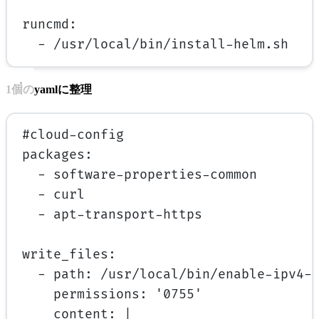
runcmd
:
- 
/usr/local/bin/install-helm.sh
1個のyamlに整理
#cloud-config
packages
:
- 
software-properties-common
- 
curl
- 
apt-transport-https
write_files
:
- 
path
: 
/usr/local/bin/enable-ipv4-
permissions
: 
'0755'
content
: 
|