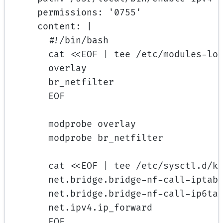
permissions
: 
'0755'
content
: 
|
#!/bin/bash
cat <<EOF | tee /etc/modules-lo
overlay
br_netfilter
EOF
modprobe overlay
modprobe br_netfilter
cat <<EOF | tee /etc/sysctl.d/k
net.bridge.bridge-nf-call-iptab
net.bridge.bridge-nf-call-ip6ta
net.ipv4.ip_forward            
EOF