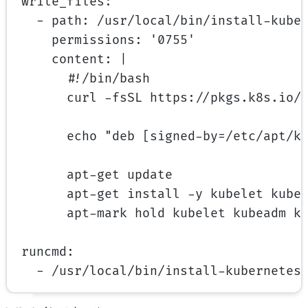
write_files
:
- 
path
: 
/usr/local/bin/install-kube
permissions
: 
'0755'
content
: 
|
#!/bin/bash
curl -fsSL https://pkgs.k8s.io/
echo "deb [signed-by=/etc/apt/k
apt-get update
apt-get install -y kubelet kube
apt-mark hold kubelet kubeadm k
runcmd
:
- 
/usr/local/bin/install-kubernetes