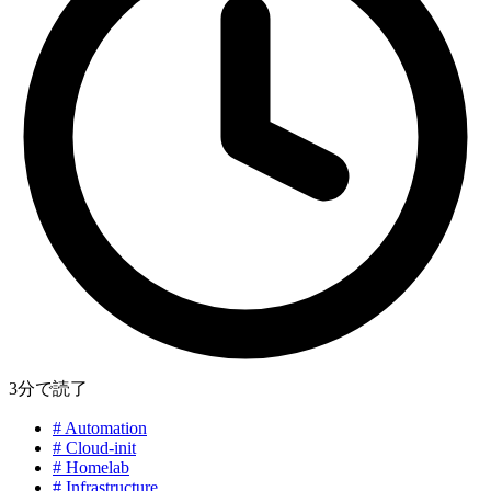
3分で読了
#
Automation
#
Cloud-init
#
Homelab
#
Infrastructure