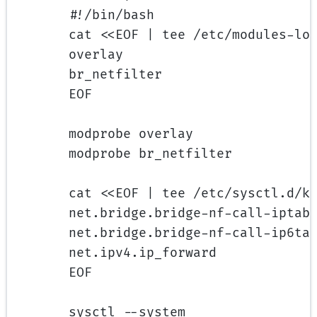
#!/bin/bash
cat <<EOF | tee /etc/modules-lo
overlay
br_netfilter
EOF
modprobe overlay
modprobe br_netfilter
cat <<EOF | tee /etc/sysctl.d/k
net.bridge.bridge-nf-call-iptab
net.bridge.bridge-nf-call-ip6ta
net.ipv4.ip_forward            
EOF
sysctl --system