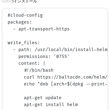
helmのインストール
#cloud-config
packages
:
- 
apt-transport-https
write_files
:
- 
path
: 
/usr/local/bin/install-helm
permissions
: 
'0755'
content
: 
|
#!/bin/bash
curl https://baltocdn.com/helm/
echo "deb [arch=$(dpkg --print-
apt-get update
apt-get install helm