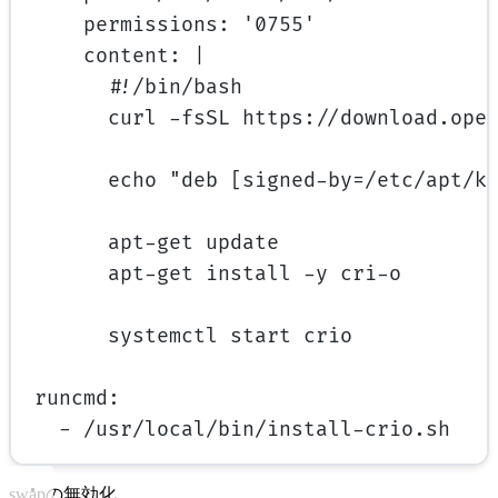
permissions
: 
'0755'
content
: 
|
#!/bin/bash
curl -fsSL https://download.ope
echo "deb [signed-by=/etc/apt/k
apt-get update
apt-get install -y cri-o
systemctl start crio
runcmd
:
- 
/usr/local/bin/install-crio.sh
swapの無効化