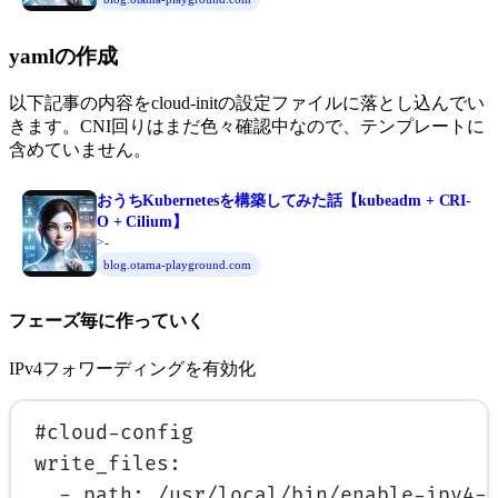
yamlの作成
以下記事の内容をcloud-initの設定ファイルに落とし込んでい
きます。CNI回りはまだ色々確認中なので、テンプレートに
含めていません。
おうちKubernetesを構築してみた話【kubeadm + CRI-
O + Cilium】
>-
blog.otama-playground.com
フェーズ毎に作っていく
IPv4フォワーディングを有効化
#cloud-config
write_files
:
- 
path
: 
/usr/local/bin/enable-ipv4-