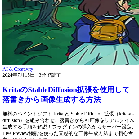
AI & Creativity
2024年7月15日
·
3分で読了
KritaのStableDiffusion拡張を使用して
落書きから画像生成する方法
無料のペイントソフト Krita と Stable Diffusion 拡張（krita-ai-
diffusion）を組み合わせ、落書きからAI画像をリアルタイム
生成する手順を解説！プラグインの導入からサーバー設定、
Live Preview機能を使った直感的な画像生成方法まで初心者