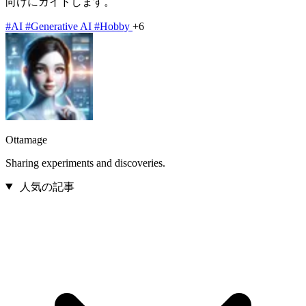
向けにガイドします。
#AI
#Generative AI
#Hobby
+6
Ottamage
Sharing experiments and discoveries.
人気の記事