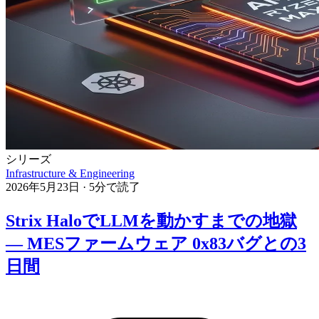
シリーズ
Infrastructure & Engineering
2026年5月23日
·
5分で読了
Strix HaloでLLMを動かすまでの地獄
— MESファームウェア 0x83バグとの3
日間