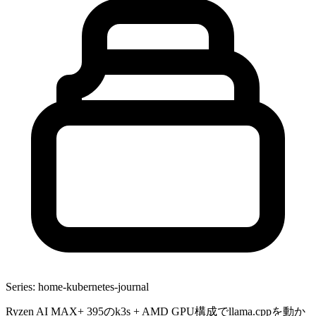
Series: home-kubernetes-journal
Ryzen AI MAX+ 395のk3s + AMD GPU構成でllama.cppを動か