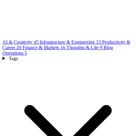
AI & Creativity
45
Infrastructure & Engineering
33
Productivity &
Career
20
Finance & Markets
16
Thoughts & Life
9
Blog
Operations
5
Tags