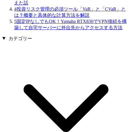
えた話
4
投資リスク管理の必須ツール「VaR」と「CVaR」と
は？概要と具体的な計算方法を解説
5
固定IPなしでもOK！Yamaha RTX830でVPN接続を構
築して自宅サーバーに外出先からアクセスする方法
カテゴリー