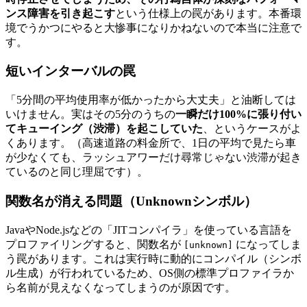
ンス障害を引き起こす
という仕様上の罠があります。本番環
境でうかつにやると大惨事になりかねないので本当に注意で
す。
短いインターバルの罠
「5分間の平均使用率が低かったから大丈夫」と油断しては
いけません。実はその5分のうちの
一瞬だけ100%に張り付い
てキューイング（渋滞）を起こしていた
、というケースがよ
くあります。（高速道路の料金所で、1日の平均で見たら車
が少なくても、ラッシュアワーだけ尋常じゃない渋滞が起き
ているのと同じ理屈です）。
関数名が消える問題（Unknownシンボル）
JavaやNode.jsなどの「JITコンパイラ」を使っている言語を
プロファイリングすると、関数名が
になってしま
[unknown]
う罠があります。これは実行時に動的にコンパイル（シンボ
ル生成）が行われているため、OS側の標準プロファイラか
ら名前が見えなくなってしまうのが原因です。