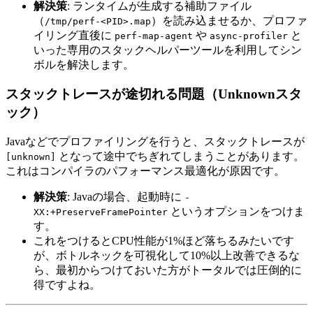
解決策
: ランタイムが生成する補助ファイル
（
）を読み込ませるか、プロファ
/tmp/perf-<PID>.map
イリング直後に
や
と
perf-map-agent
async-profiler
いった専用のスタックヘルパーツールを利用してシン
ボルを解決します。
スタックトレースが途切れる問題（Unknownスタ
ック）
Javaなどでプロファイリングを行うと、スタックトレースが
となって途中でちぎれてしまうことがあります。
[unknown]
これはコンパイラのパフォーマンス最適化が原因です。
解決策
: Javaの場合、起動時に
-
というオプションをつけま
XX:+PreserveFramePointer
す。
これをつけるとCPU性能が1%ほど落ちるみたいです
が、ボトルネックを可視化して10%以上改善できるな
ら、最初からつけておいた方がトータルでは圧倒的に
得ですよね。