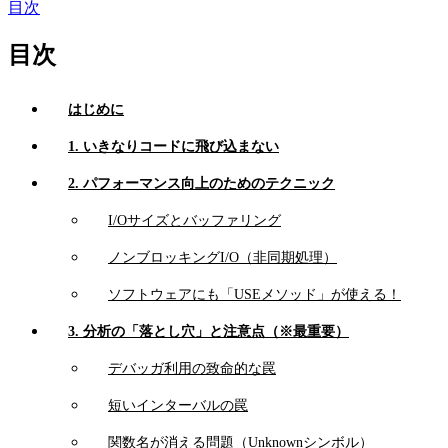
目次
目次
はじめに
1. いきなりコードに飛び込まない
2. パフォーマンス向上のためのテクニック
I/Oサイズとバッファリング
ノンブロッキングI/O（非同期処理）
ソフトウェアにも「USEメソッド」が使える！
3. 分析の「落とし穴」と注意点（※最重要）
デバッガ利用の致命的な罠
短いインターバルの罠
関数名が消える問題（Unknownシンボル）