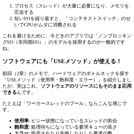
プロセス（スレッド）が大量に必要になり、メモリを
圧迫する
短いI/Oを繰り返すと、「コンテキストスイッチ」のせ
いでCPUがムダに消費される
これを避けるために、今どきのアプリでは「ノンブロッキン
グI/O（非同期I/O）」のモデルを採用するのが一般的です
ね。
ソフトウェアにも「USEメソッド」が使える！
前回（2章）のメモで、ハードウェアのボトルネックを探す
「USEメソッド（使用率・飽和度・エラー）」を紹介しまし
たが、実はこれ、
ソフトウェアのリソースにもそのまま応用
できる
んです。
たとえば「ワーカースレッドのプール」ならこんな感じで
す。
使用率
: ビジー状態になっているスレッドの割合
飽和度
: 処理待ちになっている要求キューの長さ
エラー
: 拒否されたり失敗したりした要求の数