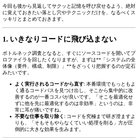
今回も後から見返してサクッと記憶を呼び戻せるよう、絶対
に覚えておきたい落とし穴やテクニックだけを、なるべくス
ッキリとまとめておきます。
1. いきなりコードに飛び込まない
ボトルネック調査となると、すぐにソースコードを開いてプ
ロファイラを回したくなりますが、まずは**「システムの全
体像（要件、構成、制限）」**をざっくり把握するのが定石
みたいです。
よく実行されるコードから直す
: 本番環境でもっともよ
く通るコードパスを見つけ出し、そこから集中的に改
善するのが一番コスパが良いです。「そこを最適化せ
ずに他を先に最適化するのは非効率」というのは、非
常に耳が痛いですね。
不要な仕事を取り除く
: コードを究極まで研ぎ澄ますよ
りも、「そもそもやらなくていい処理を削る」方が圧
倒的に大きな効果を生みます。