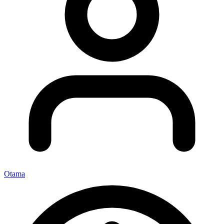
Otama