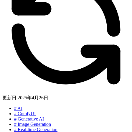
更新日
2025年4月26日
#
AI
#
ComfyUI
#
Generative AI
#
Image Generation
#
Real-time Generation