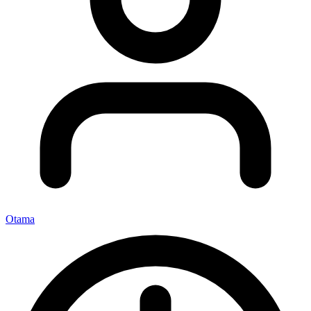
Otama