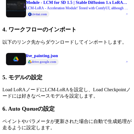
Module - LCM for SD 1.5 | Stable Diffusion 1.x LoRA |
Civitai
LCM-LoRA - Acceleration Module! Tested with ComfyUI, although I
hear it's working with Auto1111 now! Step 1) Download LoRA Step
civitai.com
2) Add LoRA alongsi...
4. ワークフローのインポート
以下のリンク先からダウンロードしてインポートします。
live_painting.json
drive.google.com
5. モデルの設定
Load LoRAノードにLCM-LoRAを設定し、Load Checkpointノ
ードには好きなベースモデルを設定します。
6. Auto Queueの設定
ペイントやパラメータが更新された場合に自動で生成処理が
走るように設定します。