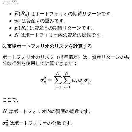
ここで、
t
a
E
(
)
E
R
はポートフォリオの期待リターンです。
p
l
(
w
i
w
は資産
i
の重みです。
i
}
R
_
E
(
)
i
E
R
は資産
i
の期待リターンです。
i
}
_
i
(
N
N
はポートフォリオ内の資産の総数です。
p
R
6. 市場ポートフォリオのリスクを計算する
)
_
i)
ポートフォリオのリスク（標準偏差）は、資産リターンの共
分散行列を使用して計算できます：
\sigma^2_p = \sum_{i=1}
N
N
∑
∑
2
=
σ
w
w
σ
i
j
ij
p
=
1
=
1
i
j
ここで、
N
N
はポートフォリオ内の資産の総数です。
2
\
σ
はポートフォリオの分散です。
p
si