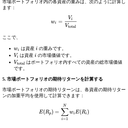
市場ポートフォリオ内の各資産の重みは、次のように計算し
ます：
V
w_i = \frac{V_i}{V_{\tex
i
=
w
i
V
total
ここで、
w
i
w
は資産
i
の重みです。
i
_
V
i
V
は資産
i
の市場価値です。
i
i
_
V
V
はポートフォリオ内すべての資産の総市場価値
total
i
_
です。
{
5. 市場ポートフォリオの期待リターンを計算する
\
t
市場ポートフォリオの期待リターンは、各資産の期待リター
e
ンの加重平均を使用して計算できます：
x
E(R_p) = \sum_{i=1}^{N}
N
t
∑
(
)
=
(
)
E
R
w
E
R
{
p
i
i
=
1
i
t
o