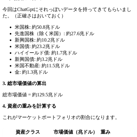
今回はChatGptにそれっぽいデータを持ってきてもらいまし
た。（正確さはおいておく）
米国株: 約50.8兆ドル
先進国株（除く米国）: 約27.6兆ドル
新興国株: 約10.2兆ドル
米国債: 約23.2兆ドル
ハイイールド債: 約1.7兆ドル
新興国債: 約3.2兆ドル
米国不動産: 約11.5兆ドル
金: 約1.3兆ドル
3. 総市場価値の算出
総市場価値 = 約129.5兆ドル
4. 資産の重みを計算する
これがマーケットポートフォリオの割合になります。
資産クラス
市場価値（兆ドル）
重み