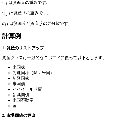
w
i
w
は資産
i
の重みです。
g
i
_
m
w
j
w
は資産
j
の重みです。
i
j
a
_
^
\
i
j
σ
は資産
i
と資産
j
の共分散です。
j
ij
2
si
_
g
計算例
p
m
a
1. 資産のリストアップ
_
資産クラスは一般的なロボアドに倣って以下とします。
{i
j}
米国株
先進国株（除く米国）
新興国株
米国債
ハイイールド債
新興国債
米国不動産
金
2. 市場価値の算出