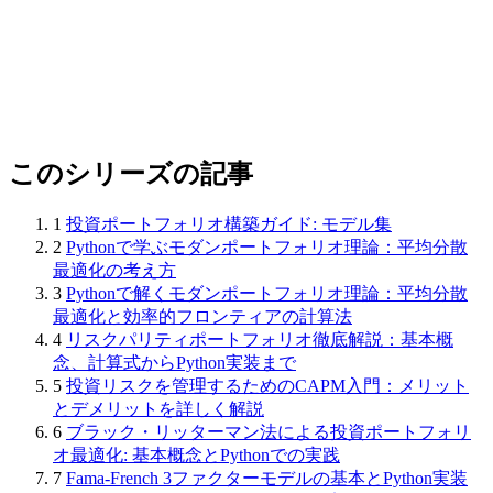
このシリーズの記事
1
投資ポートフォリオ構築ガイド: モデル集
2
Pythonで学ぶモダンポートフォリオ理論：平均分散
最適化の考え方
3
Pythonで解くモダンポートフォリオ理論：平均分散
最適化と効率的フロンティアの計算法
4
リスクパリティポートフォリオ徹底解説：基本概
念、計算式からPython実装まで
5
投資リスクを管理するためのCAPM入門：メリット
とデメリットを詳しく解説
6
ブラック・リッターマン法による投資ポートフォリ
オ最適化: 基本概念とPythonでの実践
7
Fama-French 3ファクターモデルの基本とPython実装