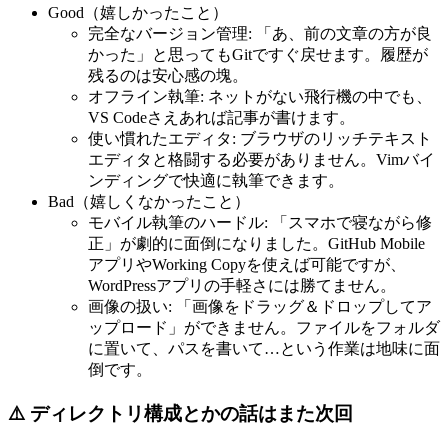
Good（嬉しかったこと）
完全なバージョン管理: 「あ、前の文章の方が良
かった」と思ってもGitですぐ戻せます。履歴が
残るのは安心感の塊。
オフライン執筆: ネットがない飛行機の中でも、
VS Codeさえあれば記事が書けます。
使い慣れたエディタ: ブラウザのリッチテキスト
エディタと格闘する必要がありません。Vimバイ
ンディングで快適に執筆できます。
Bad（嬉しくなかったこと）
モバイル執筆のハードル: 「スマホで寝ながら修
正」が劇的に面倒になりました。GitHub Mobile
アプリやWorking Copyを使えば可能ですが、
WordPressアプリの手軽さには勝てません。
画像の扱い: 「画像をドラッグ＆ドロップしてア
ップロード」ができません。ファイルをフォルダ
に置いて、パスを書いて…という作業は地味に面
倒です。
⚠️ ディレクトリ構成とかの話はまた次回