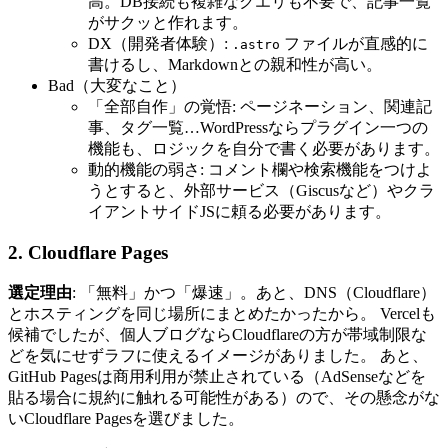
高。DB接続も複雑なクエリも不要で、記事一覧
がサクッと作れます。
DX（開発者体験）:
ファイルが直感的に
.astro
書けるし、Markdownとの親和性が高い。
Bad（大変なこと）
「全部自作」の覚悟: ページネーション、関連記
事、タグ一覧…WordPressならプラグイン一つの
機能も、ロジックを自分で書く必要があります。
動的機能の弱さ: コメント欄や検索機能をつけよ
うとすると、外部サービス（Giscusなど）やクラ
イアントサイドJSに頼る必要があります。
2. Cloudflare Pages
選定理由
: 「無料」かつ「爆速」。あと、DNS（Cloudflare）
とホスティングを同じ場所にまとめたかったから。 Vercelも
候補でしたが、個人ブログならCloudflareの方が帯域制限な
どを気にせずラフに使えるイメージがありました。 あと、
GitHub Pagesは商用利用が禁止されている（AdSenseなどを
貼る場合に規約に触れる可能性がある）ので、その懸念がな
いCloudflare Pagesを選びました。