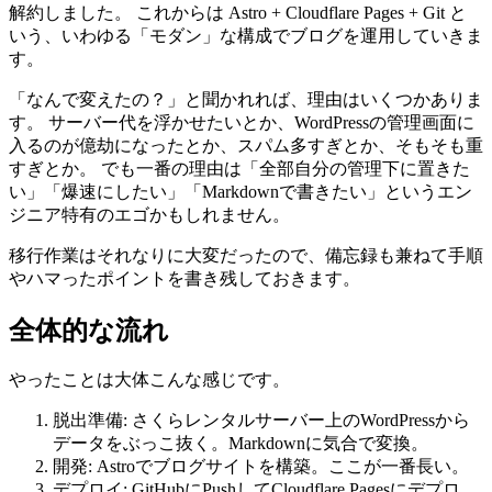
解約しました。 これからは Astro + Cloudflare Pages + Git と
いう、いわゆる「モダン」な構成でブログを運用していきま
す。
「なんで変えたの？」と聞かれれば、理由はいくつかありま
す。 サーバー代を浮かせたいとか、WordPressの管理画面に
入るのが億劫になったとか、スパム多すぎとか、そもそも重
すぎとか。 でも一番の理由は「全部自分の管理下に置きた
い」「爆速にしたい」「Markdownで書きたい」というエン
ジニア特有のエゴかもしれません。
移行作業はそれなりに大変だったので、備忘録も兼ねて手順
やハマったポイントを書き残しておきます。
全体的な流れ
やったことは大体こんな感じです。
脱出準備: さくらレンタルサーバー上のWordPressから
データをぶっこ抜く。Markdownに気合で変換。
開発: Astroでブログサイトを構築。ここが一番長い。
デプロイ: GitHubにPushしてCloudflare Pagesにデプロ