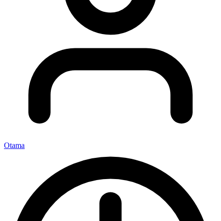
Otama