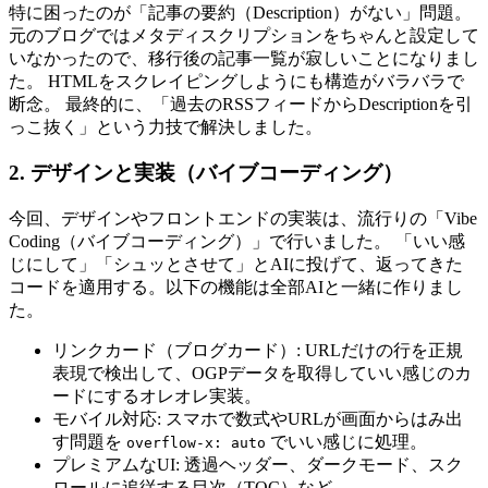
特に困ったのが「記事の要約（Description）がない」問題。
元のブログではメタディスクリプションをちゃんと設定して
いなかったので、移行後の記事一覧が寂しいことになりまし
た。 HTMLをスクレイピングしようにも構造がバラバラで
断念。 最終的に、「過去のRSSフィードからDescriptionを引
っこ抜く」という力技で解決しました。
2. デザインと実装（バイブコーディング）
今回、デザインやフロントエンドの実装は、流行りの「Vibe
Coding（バイブコーディング）」で行いました。 「いい感
じにして」「シュッとさせて」とAIに投げて、返ってきた
コードを適用する。以下の機能は全部AIと一緒に作りまし
た。
リンクカード（ブログカード）: URLだけの行を正規
表現で検出して、OGPデータを取得していい感じのカ
ードにするオレオレ実装。
モバイル対応: スマホで数式やURLが画面からはみ出
す問題を
でいい感じに処理。
overflow-x: auto
プレミアムなUI: 透過ヘッダー、ダークモード、スク
ロールに追従する目次（TOC）など。