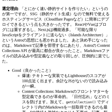
選定理由
: 「とにかく速い静的サイトを作りたい」というの
が第一ですが、SSG（静的サイト生成）なので無料で使える
ホスティングサービス（Cloudflare Pagesなど）に簡単にデプ
ロイできるという点も大きかったです。 ReactやVueはブロ
グには重すぎるし、Next.jsは機能過多。「可能な限り
JavaScriptをクライアントに送らない（Islands Architecture）」
というAstroの思想にも惹かれました。 あと決め手になった
のは、Markdownで記事を管理するにあたり、Astroの Content
Collections API が最高に都合が良かったこと。Markdownファ
イルの読み込みや型定義などの取り回しが、圧倒的に楽でし
た。
Good（良かったこと）
爆速: テキトーな実装でもLighthouseのスコアが
100点近く出ます。余計なJSがないので読み込み
が一瞬。
Content Collections: Markdownのフロントマターを
型定義できるのが革命的。「日付忘れ」などのミ
スを防げます。加えて、
でディ
getCollection()
レクトリ内のMarkdownを一括取得できるのも最