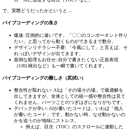
で、実際どうだったかというと…
バイブコーディングの良さ
爆速: 圧倒的に速いです。「〇〇のコンポーネント作り
たい」と思ってから動くものができるまで数分。
デザインリテラシー不要: 「今風にして」と言えば、そ
れっぽいデザインが出てきます。
面倒な処理もお任せ: 自分で書きたくない正規表現
（URL検出など）も一瞬で書いてくれます。
バイブコーディングの難しさ（尻拭い）
整合性が取れない: AIは「その場その場」で最適解を
出してきますが、全体としての統一感や整合性は見て
くれません。パーツごとのつぎはぎになりがちです。
デバッグが辛い: AIが書いたコードは、いわば「他人
が書いたコード」です。動かない時、なぜ動かないの
かを追うのが地味にストレス。
例えば、目次（TOC）のスクロールに連動した